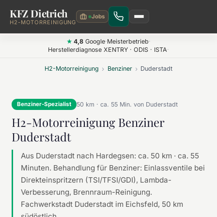
KFZ Dietrich
Zum Hauptinhalt springen
H2-MOTORREINIGUNG
4,8
Google
·
Meisterbetrieb
·
★
Herstellerdiagnose XENTRY · ODIS · ISTA
·
H2-Motorreinigung
›
Benziner
›
Duderstadt
50 km · ca. 55 Min. von Duderstadt
Benziner-Spezialist
H2-Motorreinigung Benziner
Duderstadt
Aus Duderstadt nach Hardegsen: ca. 50 km · ca. 55
Minuten. Behandlung für Benziner: Einlassventile bei
Direkteinspritzern (TSI/TFSI/GDI), Lambda-
Verbesserung, Brennraum-Reinigung.
Fachwerkstadt Duderstadt im Eichsfeld, 50 km
südöstlich.