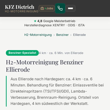
KFZ Dietrich
Zum Hauptinhalt springen
H2-MOTORREINIGUNG
4,8
Google
·
Meisterbetrieb
·
★
Herstellerdiagnose XENTRY · ODIS · ISTA
·
H2-Motorreinigung
›
Benziner
›
Ellierode
4 km · ca. 6 Min. von Ellierode
Benziner-Spezialist
H2-Motorreinigung Benziner
Ellierode
Aus Ellierode nach Hardegsen: ca. 4 km · ca. 6
Minuten. Behandlung für Benziner: Einlassventile bei
Direkteinspritzern (TSI/TFSI/GDI), Lambda-
Verbesserung, Brennraum-Reinigung. Ortsteil von
Hardegsen, 4 km südwestlich der Werkstatt.