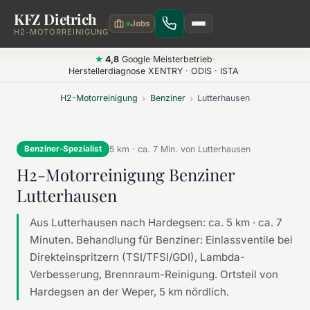
KFZ Dietrich
Zum Hauptinhalt springen
H2-MOTORREINIGUNG
4,8
Google
·
Meisterbetrieb
·
★
Herstellerdiagnose XENTRY · ODIS · ISTA
·
H2-Motorreinigung
›
Benziner
›
Lutterhausen
5 km · ca. 7 Min. von Lutterhausen
Benziner-Spezialist
H2-Motorreinigung Benziner
Lutterhausen
Aus Lutterhausen nach Hardegsen: ca. 5 km · ca. 7
Minuten. Behandlung für Benziner: Einlassventile bei
Direkteinspritzern (TSI/TFSI/GDI), Lambda-
Verbesserung, Brennraum-Reinigung. Ortsteil von
Hardegsen an der Weper, 5 km nördlich.