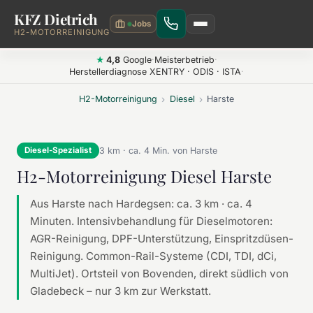
KFZ Dietrich
Zum Hauptinhalt springen
H2-MOTORREINIGUNG
4,8
Google
·
Meisterbetrieb
·
★
Herstellerdiagnose XENTRY · ODIS · ISTA
·
H2-Motorreinigung
›
Diesel
›
Harste
3 km · ca. 4 Min. von Harste
Diesel-Spezialist
H2-Motorreinigung Diesel Harste
Aus Harste nach Hardegsen: ca. 3 km · ca. 4
Minuten. Intensivbehandlung für Dieselmotoren:
AGR-Reinigung, DPF-Unterstützung, Einspritzdüsen-
Reinigung. Common-Rail-Systeme (CDI, TDI, dCi,
MultiJet). Ortsteil von Bovenden, direkt südlich von
Gladebeck – nur 3 km zur Werkstatt.