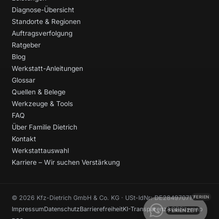
Diagnose-Übersicht
Standorte & Regionen
Auftragsverfolgung
Ratgeber
Blog
Werkstatt-Anleitungen
Glossar
Quellen & Belege
Werkzeuge & Tools
FAQ
Über Familie Dietrich
Kontakt
Werkstattauswahl
Karriere – Wir suchen Verstärkung
© 2026 Kfz-Dietrich GmbH & Co. KG · USt-IdNr: DE284970717
Impressum
Datenschutz
Barrierefreiheit
KI-Transparenz
AGB
Sitemap
FERIENZEIT