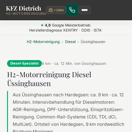
KFZ Dietrich
Zum Hauptinhalt springen
H2-MOTORREINIGUNG
4,8
Google
·
Meisterbetrieb
·
★
Herstellerdiagnose XENTRY · ODIS · ISTA
·
H2-Motorreinigung
›
Diesel
›
Üssinghausen
9 km · ca. 12 Min. von Üssinghausen
Diesel-Spezialist
H2-Motorreinigung Diesel
Üssinghausen
Aus Üssinghausen nach Hardegsen: ca. 9 km · ca. 12
Minuten. Intensivbehandlung für Dieselmotoren:
AGR-Reinigung, DPF-Unterstützung, Einspritzdüsen-
Reinigung. Common-Rail-Systeme (CDI, TDI, dCi,
MultiJet). Ortsteil von Hardegsen, 9 km nordwestlich
Richtung Moringen.