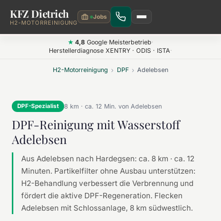
KFZ Dietrich
Zum Hauptinhalt springen
H2-MOTORREINIGUNG
4,8
Google
·
Meisterbetrieb
·
★
Herstellerdiagnose XENTRY · ODIS · ISTA
·
H2-Motorreinigung
›
DPF
›
Adelebsen
8 km · ca. 12 Min. von Adelebsen
DPF-Spezialist
DPF-Reinigung mit Wasserstoff
Adelebsen
Aus Adelebsen nach Hardegsen: ca. 8 km · ca. 12
Minuten. Partikelfilter ohne Ausbau unterstützen:
H2-Behandlung verbessert die Verbrennung und
fördert die aktive DPF-Regeneration. Flecken
Adelebsen mit Schlossanlage, 8 km südwestlich.