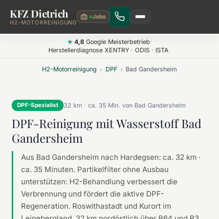
KFZ Dietrich
Zum Hauptinhalt springen
H2-MOTORREINIGUNG
4,8
Google
·
Meisterbetrieb
·
★
Herstellerdiagnose XENTRY · ODIS · ISTA
·
H2-Motorreinigung
›
DPF
›
Bad Gandersheim
32 km · ca. 35 Min. von Bad Gandersheim
DPF-Spezialist
DPF-Reinigung mit Wasserstoff Bad
Gandersheim
Aus Bad Gandersheim nach Hardegsen: ca. 32 km ·
ca. 35 Minuten. Partikelfilter ohne Ausbau
unterstützen: H2-Behandlung verbessert die
Verbrennung und fördert die aktive DPF-
Regeneration. Roswithastadt und Kurort im
Leinebergland, 32 km nordöstlich über B64 und B3.