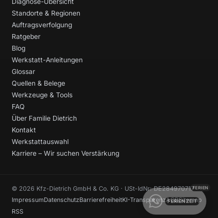
Diagnose-Übersicht
Standorte & Regionen
Auftragsverfolgung
Ratgeber
Blog
Werkstatt-Anleitungen
Glossar
Quellen & Belege
Werkzeuge & Tools
FAQ
Über Familie Dietrich
Kontakt
Werkstattauswahl
Karriere – Wir suchen Verstärkung
© 2026 Kfz-Dietrich GmbH & Co. KG · USt-IdNr: DE284970717
Impressum
Datenschutz
Barrierefreiheit
KI-Transparenz
AGB
Sitemap
FERIENZEIT
RSS