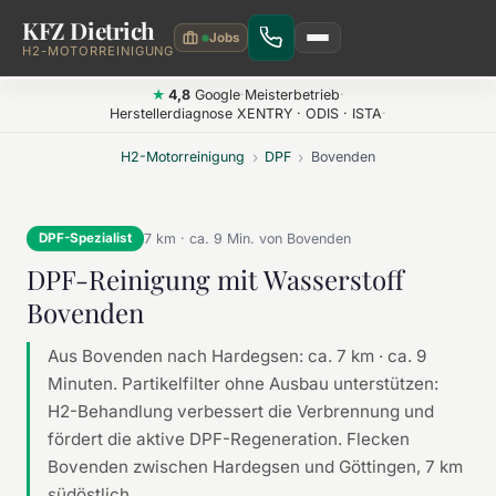
KFZ Dietrich
Zum Hauptinhalt springen
H2-MOTORREINIGUNG
4,8
Google
·
Meisterbetrieb
·
★
Herstellerdiagnose XENTRY · ODIS · ISTA
·
H2-Motorreinigung
›
DPF
›
Bovenden
7 km · ca. 9 Min. von Bovenden
DPF-Spezialist
DPF-Reinigung mit Wasserstoff
Bovenden
Aus Bovenden nach Hardegsen: ca. 7 km · ca. 9
Minuten. Partikelfilter ohne Ausbau unterstützen:
H2-Behandlung verbessert die Verbrennung und
fördert die aktive DPF-Regeneration. Flecken
Bovenden zwischen Hardegsen und Göttingen, 7 km
südöstlich.