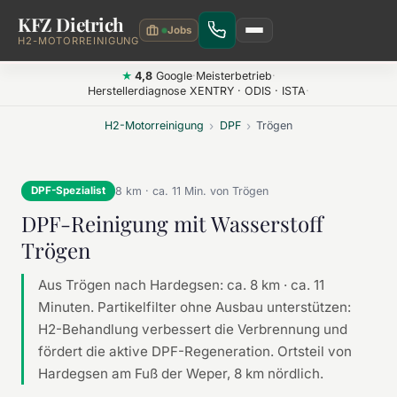
KFZ Dietrich
Zum Hauptinhalt springen
H2-MOTORREINIGUNG
4,8
Google
·
Meisterbetrieb
·
★
Herstellerdiagnose XENTRY · ODIS · ISTA
·
H2-Motorreinigung
›
DPF
›
Trögen
8 km · ca. 11 Min. von Trögen
DPF-Spezialist
DPF-Reinigung mit Wasserstoff
Trögen
Aus Trögen nach Hardegsen: ca. 8 km · ca. 11
Minuten. Partikelfilter ohne Ausbau unterstützen:
H2-Behandlung verbessert die Verbrennung und
fördert die aktive DPF-Regeneration. Ortsteil von
Hardegsen am Fuß der Weper, 8 km nördlich.