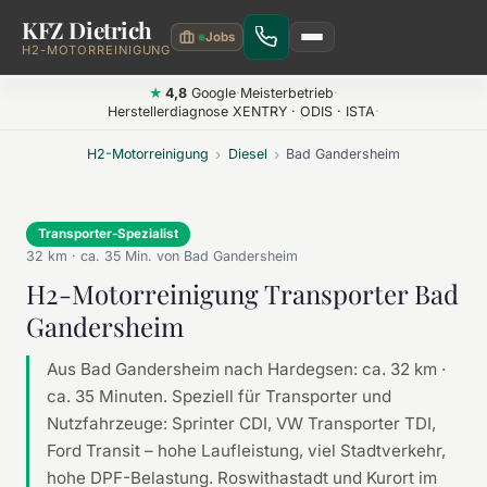
KFZ Dietrich
Zum Hauptinhalt springen
H2-MOTORREINIGUNG
4,8
Google
·
Meisterbetrieb
·
★
Herstellerdiagnose XENTRY · ODIS · ISTA
·
H2-Motorreinigung
›
Diesel
›
Bad Gandersheim
Transporter-Spezialist
32 km · ca. 35 Min. von Bad Gandersheim
H2-Motorreinigung Transporter Bad
Gandersheim
Aus Bad Gandersheim nach Hardegsen: ca. 32 km ·
ca. 35 Minuten. Speziell für Transporter und
Nutzfahrzeuge: Sprinter CDI, VW Transporter TDI,
Ford Transit – hohe Laufleistung, viel Stadtverkehr,
hohe DPF-Belastung. Roswithastadt und Kurort im