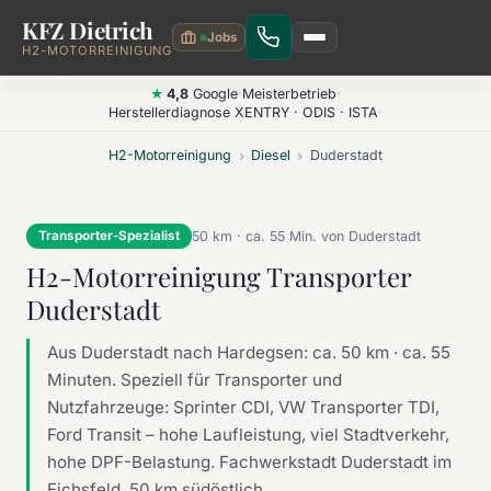
KFZ Dietrich
Zum Hauptinhalt springen
H2-MOTORREINIGUNG
4,8
Google
·
Meisterbetrieb
·
★
Herstellerdiagnose XENTRY · ODIS · ISTA
·
H2-Motorreinigung
›
Diesel
›
Duderstadt
50 km · ca. 55 Min. von Duderstadt
Transporter-Spezialist
H2-Motorreinigung Transporter
Duderstadt
Aus Duderstadt nach Hardegsen: ca. 50 km · ca. 55
Minuten. Speziell für Transporter und
Nutzfahrzeuge: Sprinter CDI, VW Transporter TDI,
Ford Transit – hohe Laufleistung, viel Stadtverkehr,
hohe DPF-Belastung. Fachwerkstadt Duderstadt im
Eichsfeld, 50 km südöstlich.