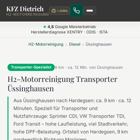
KFZ Dietrich
Zum Hauptinhalt springen
H2-MOTORREINIGUNG
4,8
Google
·
Meisterbetrieb
·
★
Herstellerdiagnose XENTRY · ODIS · ISTA
·
H2-Motorreinigung
›
Diesel
›
Üssinghausen
9 km · ca. 12 Min. von Üssinghausen
Transporter-Spezialist
H2-Motorreinigung Transporter
Üssinghausen
Aus Üssinghausen nach Hardegsen: ca. 9 km · ca. 12
Minuten. Speziell für Transporter und
Nutzfahrzeuge: Sprinter CDI, VW Transporter TDI,
Ford Transit – hohe Laufleistung, viel Stadtverkehr,
hohe DPF-Belastung. Ortsteil von Hardegsen, 9 km
nordwestlich Richtung Moringen.